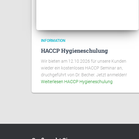
INFORMATION
HACCP Hygieneschulung
Wir bieten am 12.10.2026 für unsere Kunden
wieder ein kostenloses HACCP Seminar an,
druchgeführt von Dr. Becher. Jetzt anmelden!
Weiterlesen
HACCP Hygieneschulung