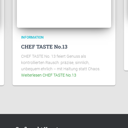
INFORMATION
CHEF TASTE No.13
CHEF TASTE No. 13 feiert Genuss als
kontrollierten Rausch: präzise, sinnlich,
unbequem ehrlich – mit Haltung statt Chaos.
Weiterlesen
CHEF TASTE No.13